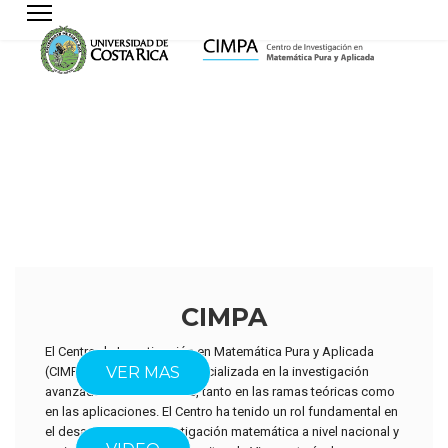
CIMPA
El Centro de Investigación en Matemática Pura y Aplicada
ACERCA DEL
VER MAS
(CIMPA) es una unidad especializada en la investigación
avanzada en matemáticas, tanto en las ramas teóricas como
en las aplicaciones. El Centro ha tenido un rol fundamental en
el desarrollo de la investigación matemática a nivel nacional y