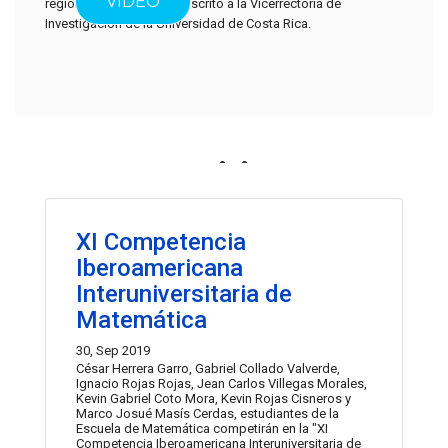
VIDEO
regional. Se encuentra adscrito a la Vicerrectoría de
Investigación de la Universidad de Costa Rica.
Noticias
Las actividades recientes del centro se muestran a
continuación.
XI Competencia
Iberoamericana
Interuniversitaria de
Matemática
30, Sep 2019
César Herrera Garro, Gabriel Collado Valverde,
Ignacio Rojas Rojas, Jean Carlos Villegas Morales,
Kevin Gabriel Coto Mora, Kevin Rojas Cisneros y
Marco Josué Masís Cerdas, estudiantes de la
Escuela de Matemática competirán en la "XI
Competencia Iberoamericana Interuniversitaria de